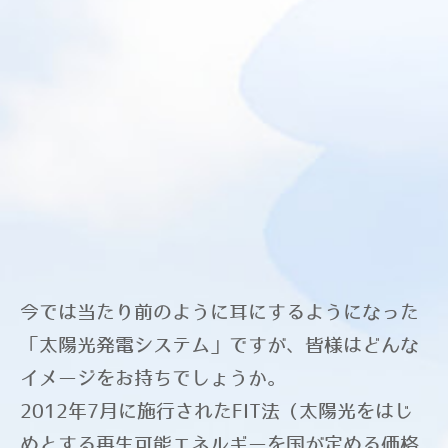
施工例 野田市 Y様邸
施工例 四街道市 G様邸
施工例 所沢市 T様邸
施工例 所沢市 Y様邸
施工例 館山市 M様邸
施工例 川崎市 Y様邸
施工例 館山市 U様邸
施工例 館山市 S様邸
施工例 町田市T様邸
今では当たり前のように耳にするようになった
施工例 木更津市I様邸
「太陽光発電システム」ですが、皆様はどんな
施工例 世田谷区 N様邸
イメージをお持ちでしょうか。
施工例 八王子市 K様邸
2012年7月に施行されたFIT法（太陽光をはじ
施工例 館山市 I様邸
めとする再生可能エネルギーを国が定める価格