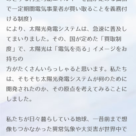
施工例 館山市 S様邸
で一定期間電気事業者が買い取ることを義務付
施工例 町田市 MM様邸
ける制度）
施工例 町田市 M様邸
により、太陽光発電システムは、急速に普及し
てまいりました。その、国が定めた「買取制
度」で、太陽光は「電気を売る」イメージをお
持ちの
方がたくさんいらっしゃると思います。私たち
は、そもそも太陽光発電システムが何のために
開発されたのか、その原点を考えてみることに
しました。
私たちが日々暮らしている地球、一昔前まで想
像もつかなかった異常気象や大災害が世界中で