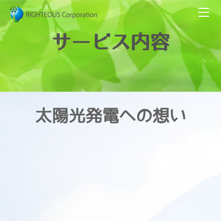
HOME
会社情報
サービス内容
サービス内容
ナノバサラ
代表者挨拶・企業理念
キャンペーン情報
施工例・お客様の声
太陽光発電への想い
施工例・住宅用
トピックス
トライブリッド
お客様の声 野田市 A様邸
施工例・産業用
お問い合わせ・無料お見積り
施工例 千葉県 デイサービス施設様
お客様の声 習志野市 B様邸
施工例 東京都 マンション施設様
施工例 館山市 D様邸
施工例 館山市 H眼科様
施工例 南房総市 Y様邸
施工例 町田市 K様邸
施工例 さいたま市 A様邸