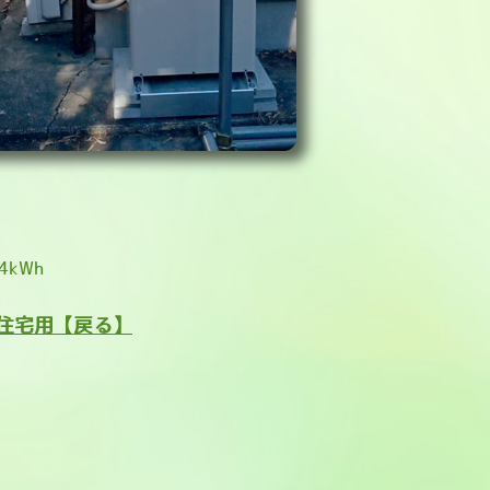
kWh
住宅用
【戻る】