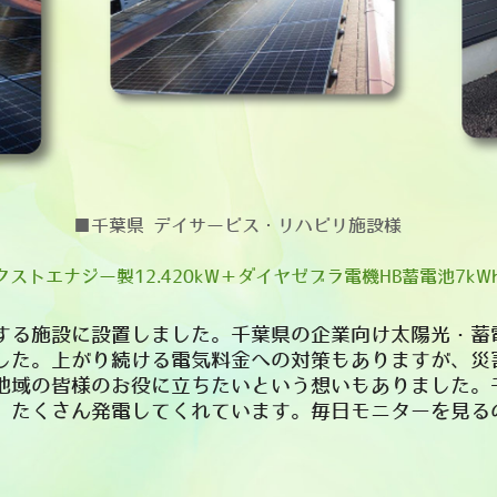
■千葉県 デイサービス・リハビリ施設様
ネクストエナジー製12.420kW＋ダイヤゼブラ電機HB蓄電池7kW
する施設に設置しました。千葉県の企業向け太陽光・
蓄
した。上がり続ける電気料金への対策もありますが、
災
地域の皆様のお役に立ちたいという想いもありました
。
、たくさん発電してくれています。毎日モニターを見
る