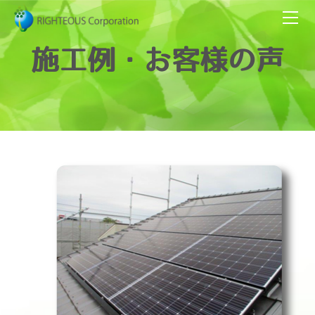
HOME
会社情報
施工例・お客様の声
サービス内容
ナノバサラ
代表者挨拶・企業理念
キャンペーン情報
施工例・お客様の声
施工例・住宅用
お客様の声 野田市 A様邸
お客様の声 習志野市 B様邸
施工例 館山市 D様邸
施工例 南房総市 Y様邸
施工例 町田市 K様邸
施工例 さいたま市 A様邸