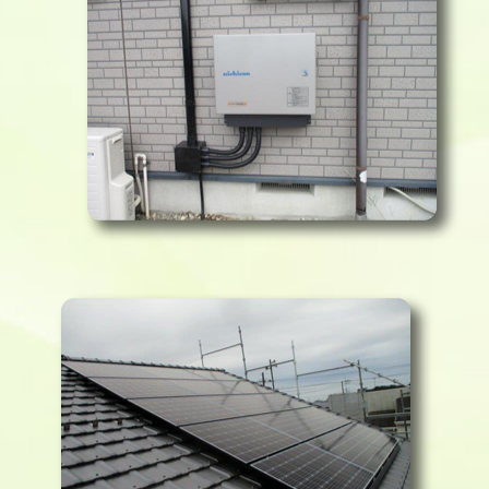
施工例 館山市 S様邸
施工例 町田市 MM様邸
施工例 町田市 M様邸
施工例・産業用
施工例 千葉県 デイサービス施設様
トピックス
トライブリッド
施工例 東京都 マンション施設様
お問い合わせ・無料お見積り
施工例 館山市 H眼科様